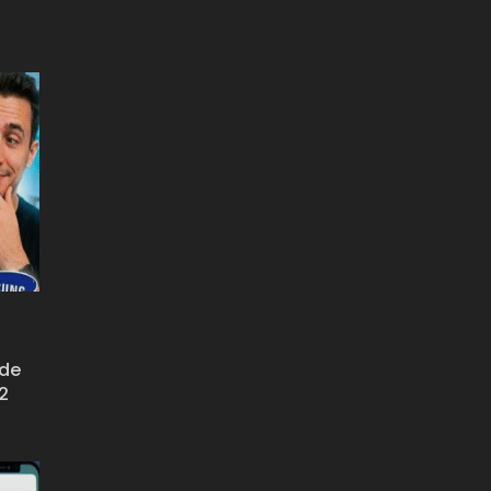
s
 de
42