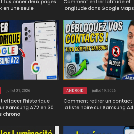
 fusionner deux pages
Comment entrer latitude et
 en une seule
longitude dans Google Map
juillet 21, 2026
ANDROID
juillet 19, 2026
effacer l’historique
Comment retirer un contact
ur Samsung A72 en 30
la liste noire sur Samsung A
s chrono