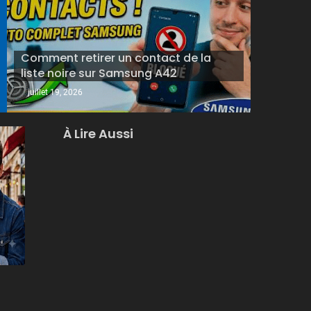
RESEAUX SOCIAUX
juillet 28, 2026
Comment fusionner deux p
Comment retirer un contact de la
seule
liste noire sur Samsung A42
juillet 19, 2026
À Lire Aussi