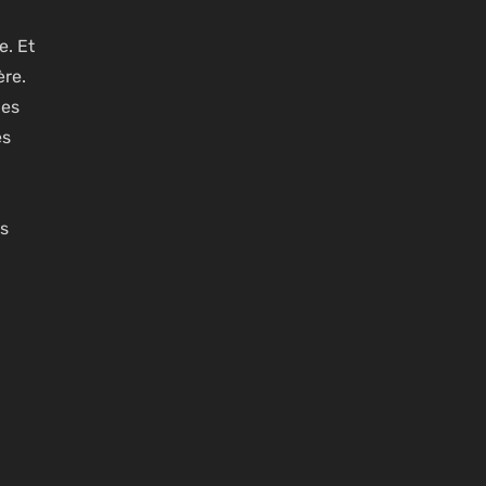
e. Et
ère.
les
es
us