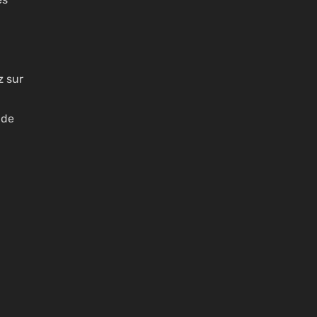
z sur
 de