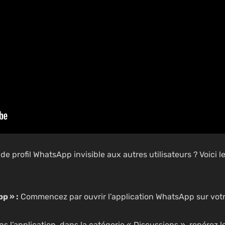
e profil WhatsApp invisible aux autres utilisateurs ? Voici l
p » :
Commencez par ouvrir l’application WhatsApp sur vot
s l’application, dans la catégorie « Discussions », repérez l