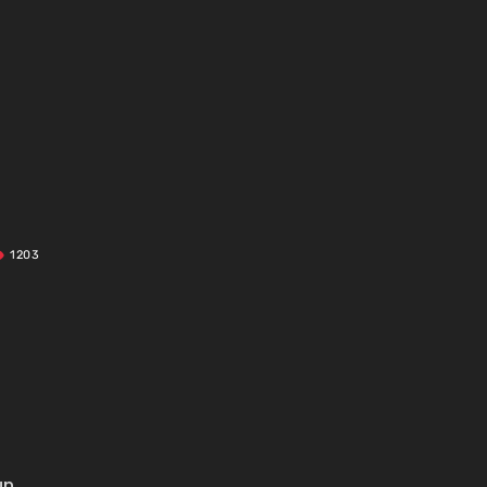
1203
un