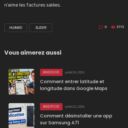
n’aime les factures salées.
0
3713
HUAWEI
SLIDER
Tagged
with
Vous aimerez aussi
ANDROID
juillet 24, 2026
Comment entrer latitude et
longitude dans Google Maps
ANDROID
juillet 22, 2026
Comment désinstaller une app
sur Samsung A71