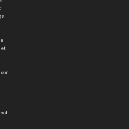
t
ge
le
 et
 sur
 mot