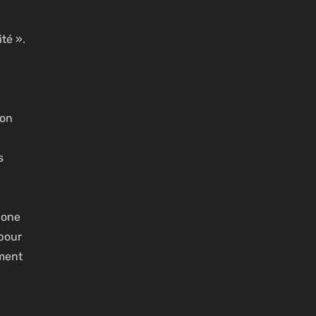
té ».
ion
s
hone
 pour
oment