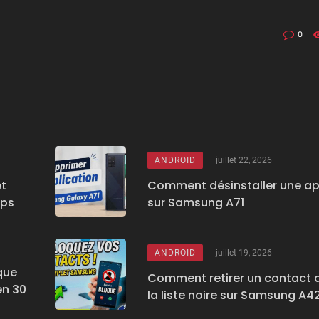
0
ANDROID
juillet 22, 2026
et
Comment désinstaller une a
aps
sur Samsung A71
ANDROID
juillet 19, 2026
que
Comment retirer un contact 
en 30
la liste noire sur Samsung A4