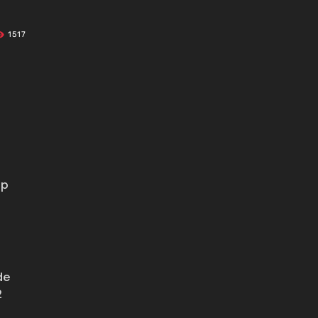
1517
pp
de
2