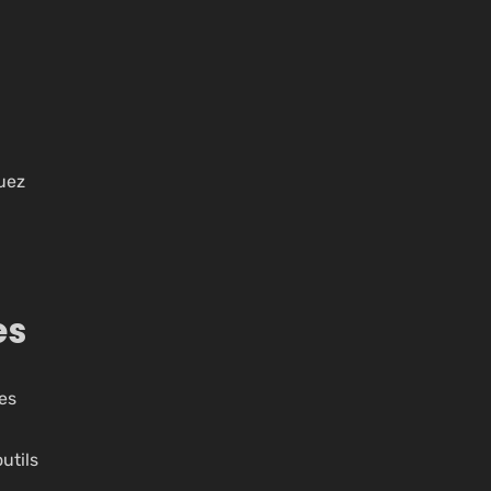
uez
es
es
utils