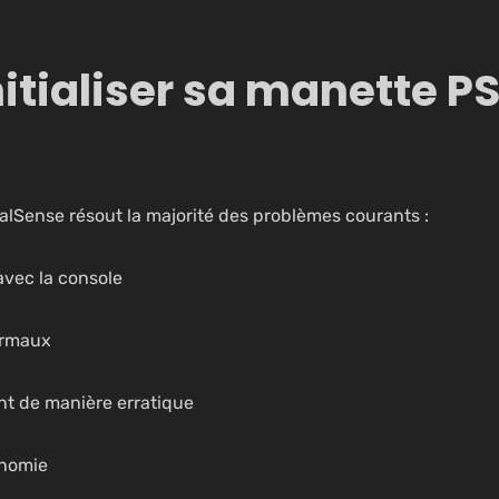
itialiser sa manette P
ualSense résout la majorité des problèmes courants :
avec la console
ormaux
nt de manière erratique
onomie