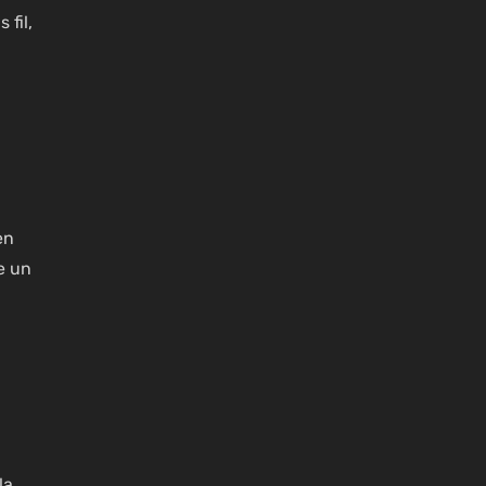
 fil,
en
e un
la