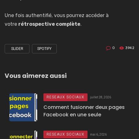
Une fois authentifié, vous pourrez accéder à
votre
rétrospective complète
.
0
3942
SLIDER
SPOTIFY
Tagged
with
Vous aimerez aussi
RESEAUX SOCIAUX
juillet 28, 2026
Comment fusionner deux pages
Facebook en une seule
RESEAUX SOCIAUX
mai 6, 2026